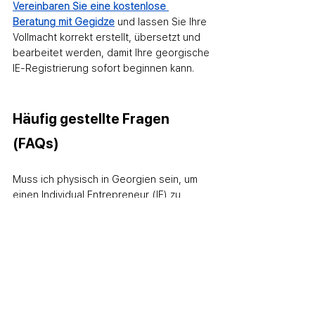
Vereinbaren Sie eine kostenlose 
Beratung mit Gegidze
 und lassen Sie Ihre 
Vollmacht korrekt erstellt, übersetzt und 
bearbeitet werden, damit Ihre georgische 
IE-Registrierung sofort beginnen kann.
Häufig gestellte Fragen 
(FAQs)
Muss ich physisch in Georgien sein, um 
einen Individual Entrepreneur (IE) zu 
registrieren?
Nein. Sie können sich aus 
der Ferne registrieren, indem Sie eine 
Vollmacht (POA) ausstellen. Ihre 
Vertretung kann die vollständige IE-
Einrichtung beim Revenue Service 
Georgia abschließen, Small Business 
Status beantragen und Ihre georgische 