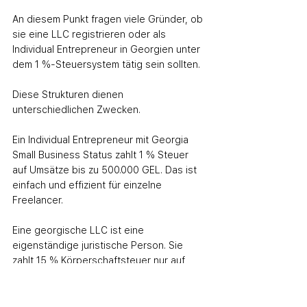
An diesem Punkt fragen viele Gründer, ob 
sie eine LLC registrieren oder als 
Individual Entrepreneur in Georgien unter 
dem 1 %‑Steuersystem tätig sein sollten.
Diese Strukturen dienen 
unterschiedlichen Zwecken.
Ein Individual Entrepreneur mit Georgia 
Small Business Status zahlt 1 % Steuer 
auf Umsätze bis zu 500.000 GEL. Das ist 
einfach und effizient für einzelne 
Freelancer.
Eine georgische LLC ist eine 
eigenständige juristische Person. Sie 
zahlt 15 % Körperschaftsteuer nur auf 
ausgeschüttete Gewinne. Sie skaliert 
besser, ist bankenseitig besser 
aufgestellt und eignet sich für Teams, 