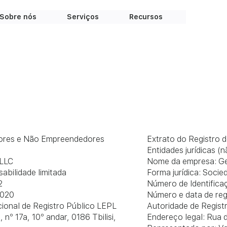
Sobre nós
Serviços
Recursos
dores e Não Empreendedores
Extrato do Registro
Entidades jurídicas (
 LLC
Nome da empresa: Ge
abilidade limitada
Forma jurídica: Socie
2
Número de Identific
2020
Número e data de reg
cional de Registro Público LEPL
Autoridade de Regist
nº 17a, 10º andar, 0186 Tbilisi,
Endereço legal: Rua d