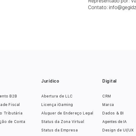
Representado por: Va
Contato:
info@gegid
Jurídico
Digital
ento B2B
Abertura de LLC
CRM
dade Fiscal
Licença iGaming
Marca
o Tributária
Aluguer de Endereço Legal
Dados & BI
ção de Conta
Status da Zona Virtual
Agentes de IA
Status da Empresa
Design de UI/UX