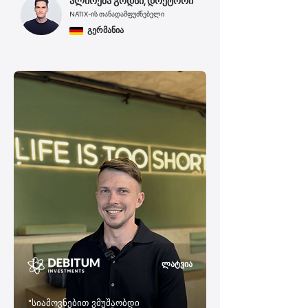
ალირეზა გოდსი, დოქტორი
NATIX-ის თანადამფუძნებელი
გერმანია
ლატვია
"სიამოვნებით ვმუშაობდი