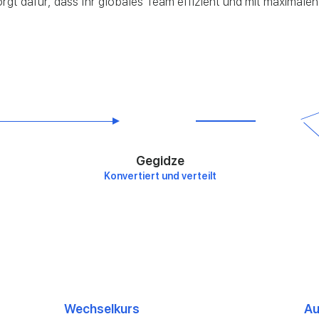
rgt dafür, dass Ihr globales Team effizient und mit maximalen
Gegidze
Konvertiert und verteilt
Wechselkurs
Au