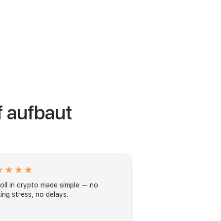
f aufbaut
oll in crypto made simple — no
ing stress, no delays.