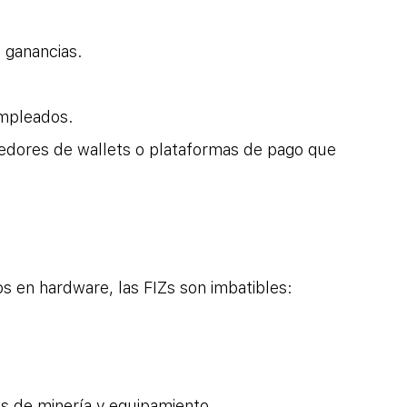
 ganancias.
mpleados.
eedores de wallets o plataformas de pago que 
os en hardware, las FIZs son imbatibles:
gs de minería y equipamiento.