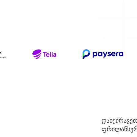
დაიქირავე
ფრილანსე