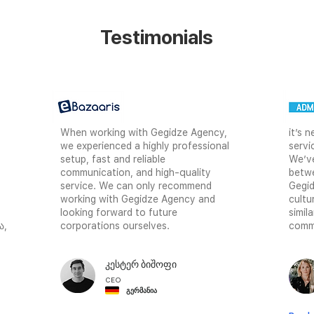
Testimonials
When working with Gegidze Agency,
it’s 
we experienced a highly professional
servi
setup, fast and reliable
We’v
communication, and high-quality
betwe
service. We can only recommend
Gegid
working with Gegidze Agency and
cultu
looking forward to future
simil
ა,
corporations ourselves.
commu
კესტერ ბიშოფი
CEO
გერმანია