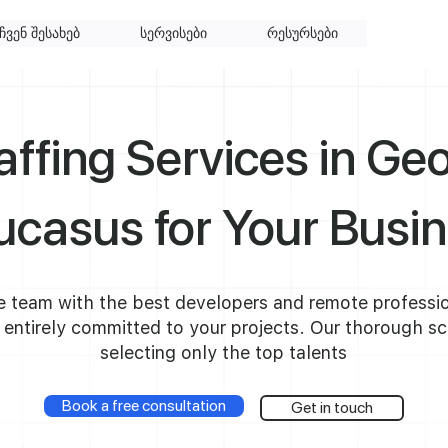
ჩვენ შესახებ
სერვისები
რესურსები
ffing Services in Ge
casus for Your Busi
 team with the best developers and remote professi
entirely committed to your projects. Our thorough sc
selecting only the top talents
Book a free consultation
Get in touch