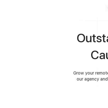
Outsta
Cau
Grow your remote
our agency and 